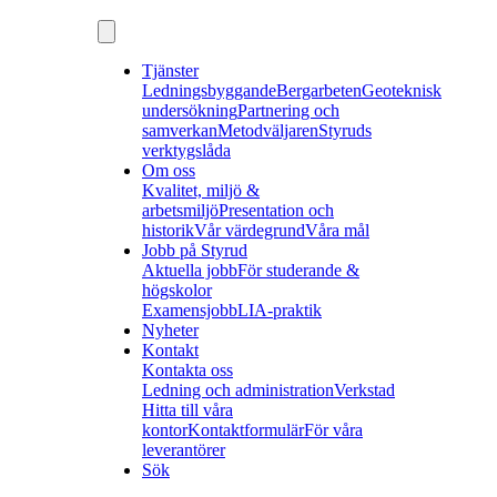
Tjänster
Ledningsbyggande
Bergarbeten
Geoteknisk
undersökning
Partnering och
samverkan
Metodväljaren
Styruds
verktygslåda
Om oss
Kvalitet, miljö &
arbetsmiljö
Presentation och
historik
Vår värdegrund
Våra mål
Jobb på Styrud
Aktuella jobb
För studerande &
högskolor
Examensjobb
LIA-praktik
Nyheter
Kontakt
Kontakta oss
Ledning och administration
Verkstad
Hitta till våra
kontor
Kontaktformulär
För våra
leverantörer
Sök