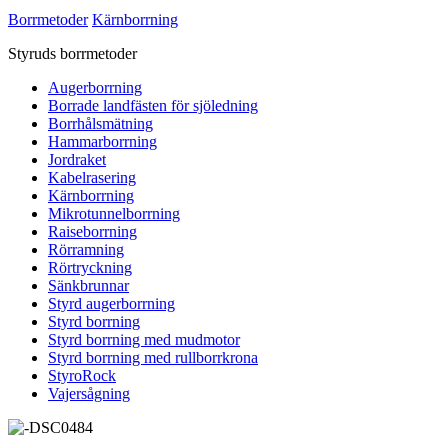
Borrmetoder
Kärnborrning
Styruds borrmetoder
Augerborrning
Borrade landfästen för sjöledning
Borrhålsmätning
Hammarborrning
Jordraket
Kabelrasering
Kärnborrning
Mikrotunnelborrning
Raiseborrning
Rörramning
Rörtryckning
Sänkbrunnar
Styrd augerborrning
Styrd borrning
Styrd borrning med mudmotor
Styrd borrning med rullborrkrona
StyroRock
Vajersågning