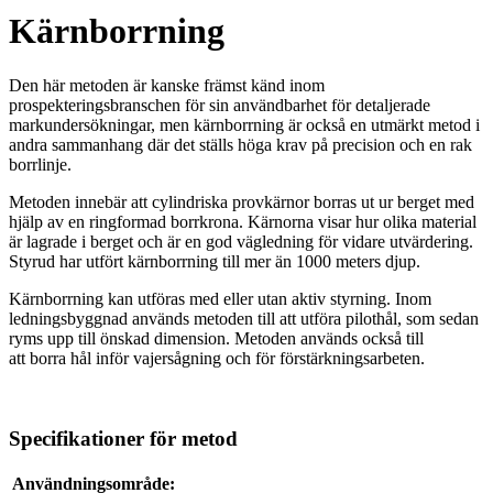
Kärnborrning
Den här metoden är kanske främst känd inom
prospekteringsbranschen för sin användbarhet för detaljerade
markundersökningar, men kärnborrning är också en utmärkt metod i
andra sammanhang där det ställs höga krav på precision och en rak
borrlinje.
Metoden innebär att cylindriska provkärnor borras ut ur berget med
hjälp av en ringformad borrkrona. Kärnorna visar hur olika material
är lagrade i berget och är en god vägledning för vidare utvärdering.
Styrud har utfört kärnborrning till mer än 1000 meters djup.
Kärnborrning kan utföras med eller utan aktiv styrning. Inom
ledningsbyggnad används metoden till att utföra pilothål, som sedan
ryms upp till önskad dimension. Metoden används också till
att borra hål inför vajersågning och för förstärkningsarbeten.
Specifikationer för metod
Användningsområde: