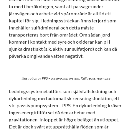
ta med i beräkningen, samt att passage under
järnvägen och arbete vid spårområde är alltid ett
kapitel för sig. I ledningssträckan finns lerjord som
innehåller sulfidmineral och detta måste
transporteras bort från området. Om sådan jord
kommer i kontakt med syre och oxiderar kan pH
sjunka drastiskt (s.k. aktiv sur sulfatjord) och kan då
påverka omgivande vatten negativt.
Illustration av PPS – passivpump system. Källa passivpump.se
Ledningssystemet utförs som självfallsledning och
dykarledning med automatisk rensningsfunktion, ett
s.k. passivpumpsystem – PPS. En dykarledning kräver
ingen energitillförsel då den arbetar med
gravitationen; Inloppet är högre beläget än utloppet.
Det är dock svårt att upprätthålla flöden som är