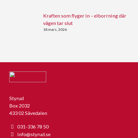
Kraften som flyger in – elborrning där
vägen tar slut
18 mars, 2026
Styrud
Box 2032
433 02 Sävedalen
031-336 78 50
info@styrud.se