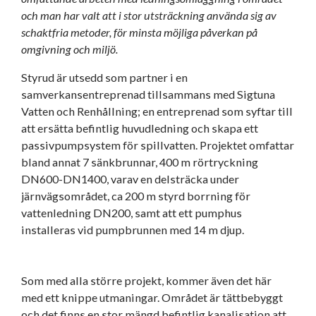
och man har valt att i stor utsträckning använda sig av
schaktfria metoder, för minsta möjliga påverkan på
omgivning och miljö.
Styrud är utsedd som partner i en
samverkansentreprenad tillsammans med Sigtuna
Vatten och Renhållning; en entreprenad som syftar till
att ersätta befintlig huvudledning och skapa ett
passivpumpsystem för spillvatten. Projektet omfattar
bland annat 7 sänkbrunnar, 400 m rörtryckning
DN600-DN1400, varav en delsträcka under
järnvägsområdet, ca 200 m styrd borrning för
vattenledning DN200, samt att ett pumphus
installeras vid pumpbrunnen med 14 m djup.
Som med alla större projekt, kommer även det här
med ett knippe utmaningar. Området är tättbebyggt
och det finns en stor mängd befintlig kanalisation att