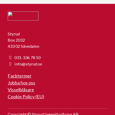
Styrud
Box 2032
433 02 Sävedalen
031-336 78 50
info@styrud.se
Facktermer
Jobba hos oss
Visselblåsare
Cookie Policy (EU)
Copyright © Styrud Ingenjörsfirma AB