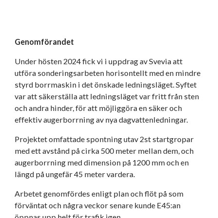
Genomförandet
Under hösten 2024 fick vi i uppdrag av Svevia att
utföra sonderingsarbeten horisontellt med en mindre
styrd borrmaskin i det önskade ledningsläget. Syftet
var att säkerställa att ledningsläget var fritt från sten
och andra hinder, för att möjliggöra en säker och
effektiv augerborrning av nya dagvattenledningar.
Projektet omfattade spontning utav 2st startgropar
med ett avstånd på cirka 500 meter mellan dem, och
augerborrning med dimension på 1200 mm och en
längd på ungefär 45 meter vardera.
Arbetet genomfördes enligt plan och flöt på som
förväntat och några veckor senare kunde E45:an
öppnas upp helt för trafik igen.