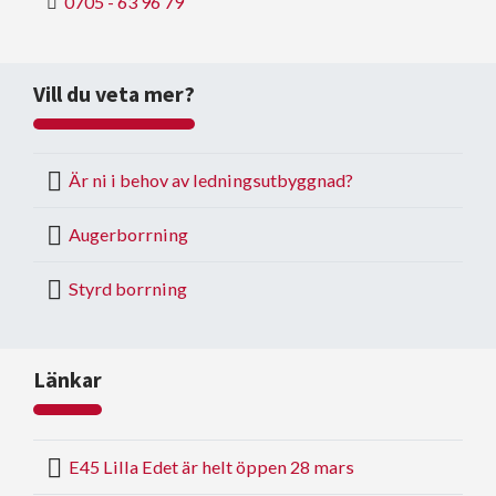
0705 - 63 96 79
Vill du veta mer?
Är ni i behov av ledningsutbyggnad?
Augerborrning
Styrd borrning
Länkar
E45 Lilla Edet är helt öppen 28 mars