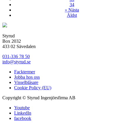
34
»
Nästa
Äldst
Styrud
Box 2032
433 02 Sävedalen
031-336 78 50
info@styrud.se
Facktermer
Jobba hos oss
Visselblåsare
Cookie Policy (EU)
Copyright © Styrud Ingenjörsfirma AB
Youtube
LinkedIn
facebook