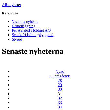
Alla nyheter
Kategorier
Visa alla nyheter
Grundläggning
Per Aarsleff Holding A/S
Schaktfri ledningsbyggnad
Styrud
Senaste nyheterna
Nyast
«
Föregående
28
29
30
31
32
33
34