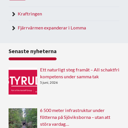
Kraftringen
Fjärrvärmen expanderar i Lomma
Senaste nyheterna
Ett naturligt steg framåt – All schaktfri
kompetens under samma tak
5 juni, 2026
6 500 meter infrastruktur under
fötterna på Sjöviksborna – utan att
störa vardag…