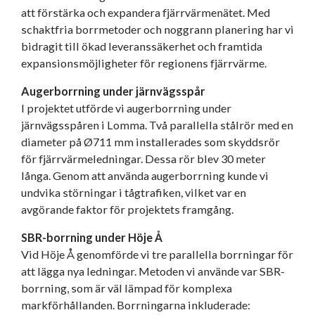
att förstärka och expandera fjärrvärmenätet. Med
schaktfria borrmetoder och noggrann planering har vi
bidragit till ökad leveranssäkerhet och framtida
expansionsmöjligheter för regionens fjärrvärme.
Augerborrning under järnvägsspår
I projektet utförde vi augerborrning under
järnvägsspåren i Lomma. Två parallella stålrör med en
diameter på Ø711 mm installerades som skyddsrör
för fjärrvärmeledningar. Dessa rör blev 30 meter
långa. Genom att använda augerborrning kunde vi
undvika störningar i tågtrafiken, vilket var en
avgörande faktor för projektets framgång.
SBR-borrning under Höje Å
Vid Höje Å genomförde vi tre parallella borrningar för
att lägga nya ledningar. Metoden vi använde var SBR-
borrning, som är väl lämpad för komplexa
markförhållanden. Borrningarna inkluderade: