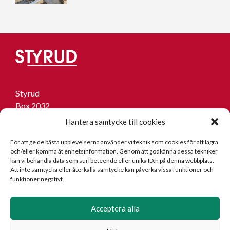
Styrud
Box 2032
433 02 Sävedalen
Hantera samtycke till cookies
031-336 78 50
För att ge de bästa upplevelserna använder vi teknik som cookies för att lagra
och/eller komma åt enhetsinformation. Genom att godkänna dessa tekniker
info@styrud.se
kan vi behandla data som surfbeteende eller unika ID:n på denna webbplats.
Att inte samtycka eller återkalla samtycke kan påverka vissa funktioner och
Facktermer
funktioner negativt.
Jobba hos oss
Visselblåsare
Acceptera alla
Cookie Policy (EU)